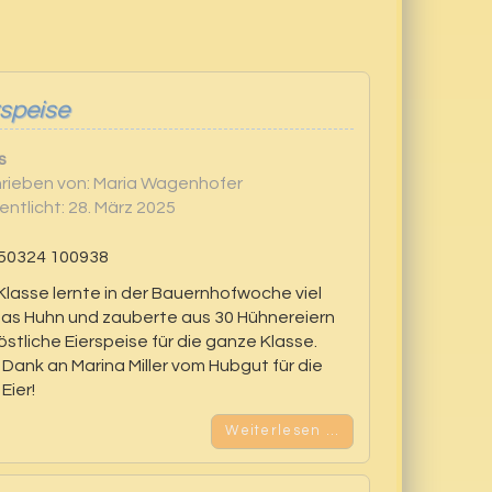
rspeise
s
rieben von:
Maria Wagenhofer
entlicht: 28. März 2025
 Klasse lernte in der Bauernhofwoche viel
das Huhn und zauberte aus 30 Hühnereiern
östliche Eierspeise für die ganze Klasse.
 Dank an Marina Miller vom Hubgut für die
Eier!
Weiterlesen …