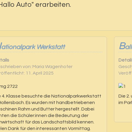
Hallo Auto" erarbeiten.
N
B
ationalpark Werkstatt
al
tails
Detail
schrieben von:
Maria Wagenhofer
Gesch
öffentlicht: 11. April 2025
Veröff
e 4. Klasse besuchte die Nationalparkwerkstatt
Die 2.
 Hollersbach. Es wurden mit handbetriebenen
im Par
schinen Rahm und Butter hergestellt. Dabei
rnten die Schüler:innen die Bedeutung der
mwirtschaft für das Landschaftsbild kennen.
elen Dank für den interessanten Vormittag.