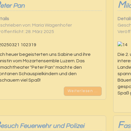
M
eter Pan
i
tails
Detail
schrieben von:
Maria Wagenhofer
Gesch
röffentlicht: 28. März 2025
Veröff
ch heuer begeisterten uns Sabine und ihre
Die 2.
anistin vom Mozartensemble Luzern. Das
intere
tmachtheater "Peter Pan" machte den
Landwi
ontanen Schauspielkindern und den
spann
schauern viel Spaß!
Bäueri
gespon
Weiterlesen …
Spaß 
B
F
esuch Feuerwehr und Polizei
as