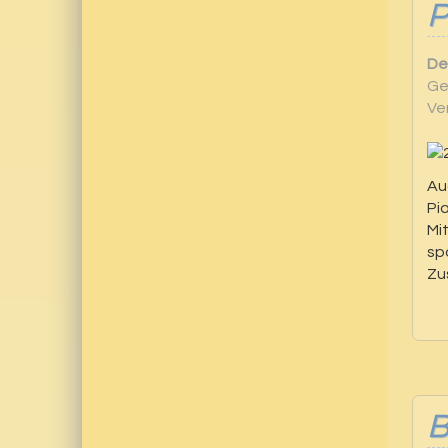
P
De
Ge
Ve
Au
Pi
Mi
sp
Zu