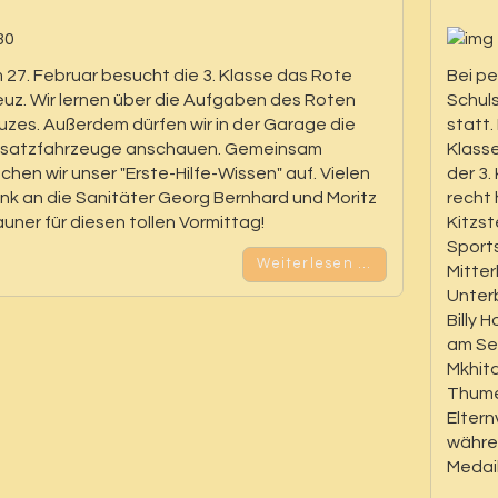
 27. Februar besucht die 3. Klasse das Rote
Bei p
euz. Wir lernen über die Aufgaben des Roten
Schuls
uzes. Außerdem dürfen wir in der Garage die
statt.
nsatzfahrzeuge anschauen. Gemeinsam
Klasse
schen wir unser "Erste-Hilfe-Wissen" auf. Vielen
der 3.
nk an die Sanitäter Georg Bernhard und Moritz
recht 
auner für diesen tollen Vormittag!
Kitzs
Sports
Weiterlesen …
Mitter
Unterb
Billy 
am See
Mkhita
Thume
Eltern
währe
Medail