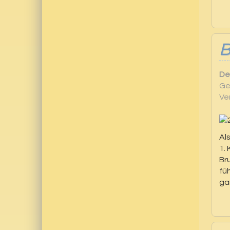
De
Ge
Ve
Al
1.
Br
fü
ga