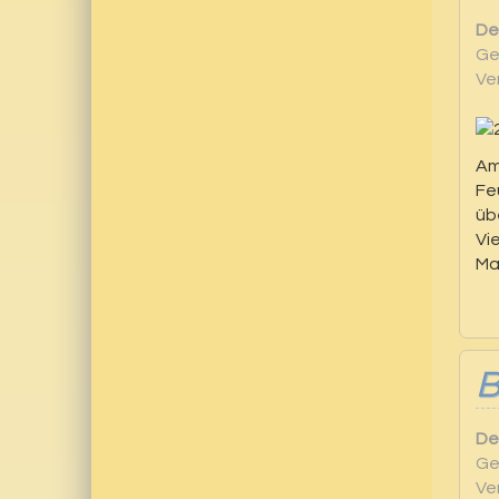
De
Ge
Ve
Am
Fe
üb
Vi
Ma
De
Ge
Ve