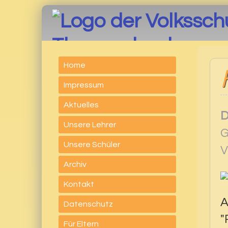
Thumersbach
Home
Impressum
Aktuelles
D
Unsere Lehrer
G
Unsere Schüler
V
Archiv
Kontakt
A
Datenschutz
"
Für Eltern