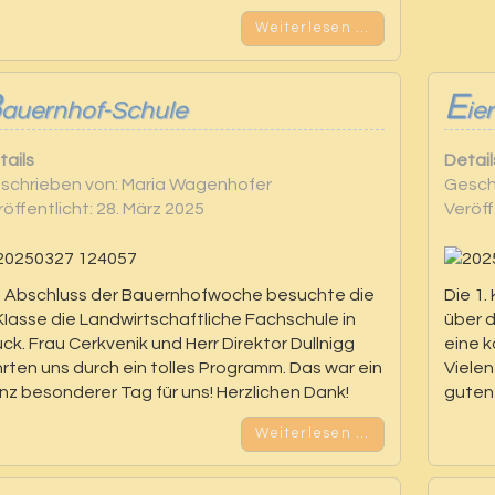
Weiterlesen …
B
E
auernhof-Schule
ie
tails
Detail
schrieben von:
Maria Wagenhofer
Gesch
röffentlicht: 28. März 2025
Veröff
s Abschluss der Bauernhofwoche besuchte die
Die 1.
 KIasse die Landwirtschaftliche Fachschule in
über 
uck. Frau Cerkvenik und Herr Direktor Dullnigg
eine k
hrten uns durch ein tolles Programm. Das war ein
Vielen
nz besonderer Tag für uns! Herzlichen Dank!
guten 
Weiterlesen …