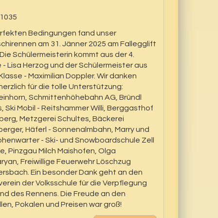
erfekten Bedingungen fand unser
chirennen am 31. Jänner 2025 am Fallegglift
 Die Schülermeisterin kommt aus der 4.
 - Lisa Herzog und der Schülermeister aus
 Klasse - Maximilian Doppler. Wir danken
herzlich für die tolle Unterstützung:
teinhorn, Schmittenhöhebahn AG, Bründl
, Ski Mobil - Reitshammer Willi, Berggasthof
berg, Metzgerei Schultes, Bäckerei
erger, Häferl - Sonnenalmbahn, Marry und
Hohenwarter - Ski- und Snowboardschule Zell
, Pinzgau Milch Maishofen, Olga
ryan, Freiwillige Feuerwehr Löschzug
rsbach. Ein besonder Dank geht an den
verein der Volksschule für die Verpflegung
nd des Rennens. Die Freude an den
len, Pokalen und Preisen war groß!