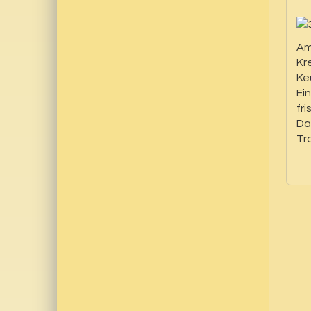
Am
Kr
Ke
Ei
fri
Da
Tr