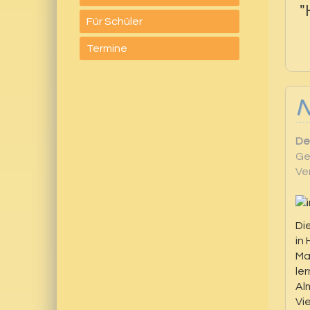
"
Für Schüler
Termine
De
Ge
Ver
Di
in
Ma
le
Al
Vi