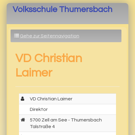
Volksschule Thumersbach
Gehe zur Seitennavigation
VD Christian
Laimer
VD Christian Laimer
Direktor
5700 Zell am See - Thumersbach
Talstraße 4