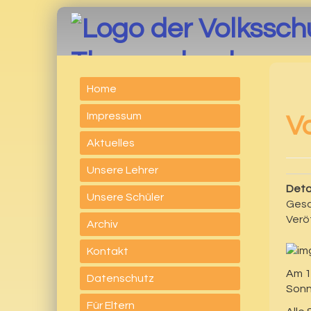
Thumersbach
Home
Impressum
V
Aktuelles
Unsere Lehrer
Deta
Unsere Schüler
Gesc
Veröf
Archiv
Kontakt
Am 1
Datenschutz
Sonn
Für Eltern